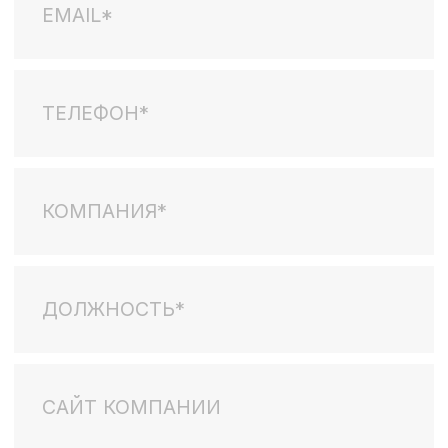
Услуги
Лидогенерация
Мероприятия
Email-маркетинг
Согласие на обработку персональных данных
Согласие на получение информационно-рекламных
материалов
Политика обработки персональных данных
Форма согласия на маркетинговые коммуникации
NW
Comm
Copyright © NWComm 2026