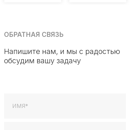
Я соглашаюсь на
получение информационно-
рекламных материалов
подписаться
E-
ВК
mail:
RuTube
info@nwcomm.ru
Телеграмм
Телефон:
+7 (812) 643 5520
Проекты
О нас
Наши
Об агентстве
проекты
Клиенты и партнеры
Новости
Отзывы
Команда