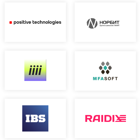
приглашений до прозвона-напоминания
перед мероприятием. Мы получили
прозрачную отчетность и полезные
рекомендации.
Axiom JDK рекомендует NWComm как
надежного партнера по лидогенерации
для технологических компаний
со сложным продуктом и высокими
требованиями к целевой аудитории.
Я
соглашаюсь
на
обработку
персональных данных
Я соглашаюсь на
получение
информационно-рекламных материалов